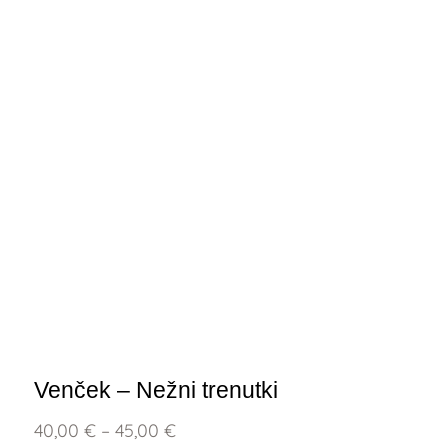
Venček – Nežni trenutki
40,00
€
–
45,00
€