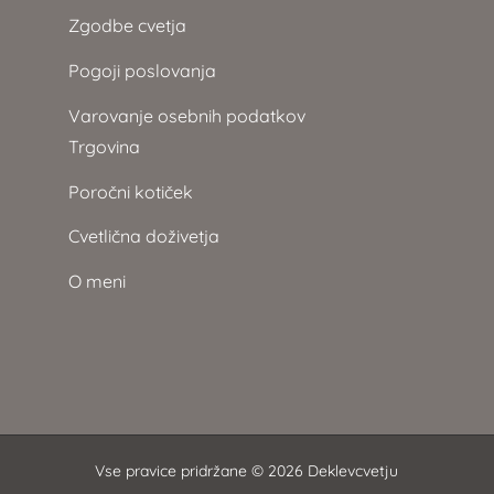
Zgodbe cvetja
Pogoji poslovanja
Varovanje osebnih podatkov
Trgovina
Poročni kotiček
Cvetlična doživetja
O meni
Vse pravice pridržane © 2026 Deklevcvetju