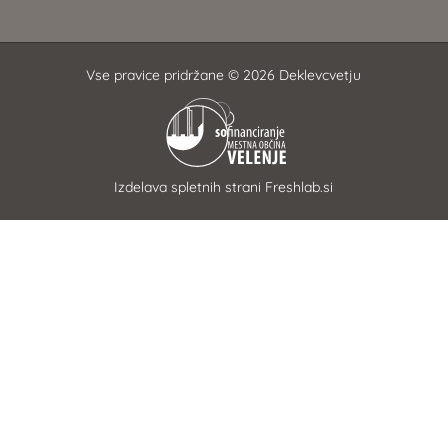
Vse pravice pridržane © 2026 Deklevcvetju
Izdelava spletnih strani
Freshlab.si