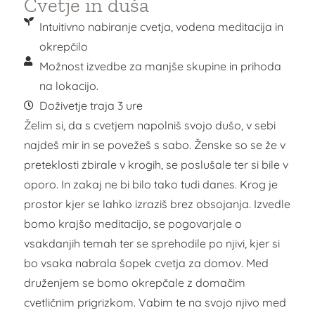
Cvetje in duša
Intuitivno nabiranje cvetja, vodena meditacija in
okrepčilo
Možnost izvedbe za manjše skupine in prihoda
na lokacijo.
Doživetje traja 3 ure
Želim si, da s cvetjem napolniš svojo dušo, v sebi
najdeš mir in se povežeš s sabo. Ženske so se že v
preteklosti zbirale v krogih, se poslušale ter si bile v
oporo. In zakaj ne bi bilo tako tudi danes. Krog je
prostor kjer se lahko izraziš brez obsojanja. Izvedle
bomo krajšo meditacijo, se pogovarjale o
vsakdanjih temah ter se sprehodile po njivi, kjer si
bo vsaka nabrala šopek cvetja za domov. Med
druženjem se bomo okrepčale z domačim
cvetličnim prigrizkom. Vabim te na svojo njivo med